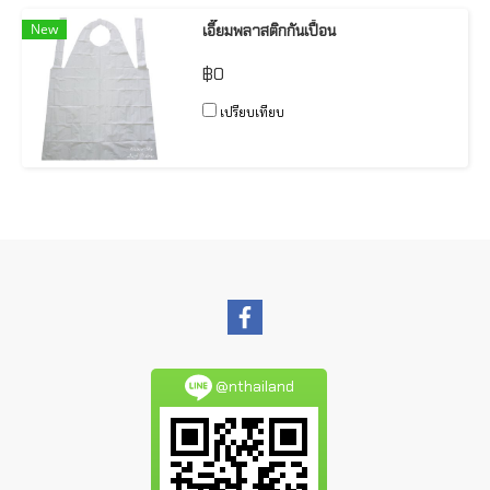
New
เอี๊ยมพลาสติกกันเปื้อน
฿0
เปรียบเทียบ
@nthailand