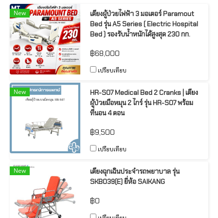
New
เตียงผู้ป่วยไฟฟ้า 3 มอเตอร์ Paramout
Bed รุ่น A5 Series ( Electric Hospital
Bed ) รองรับน้ำหนักได้สูงสุด 230 กก.
฿68,000
เปรียบเทียบ
New
HR-S07 Medical Bed 2 Cranks | เตียง
ผู้ป่วยมือหมุน 2 ไกร์ รุ่น HR-S07 พร้อม
ที่นอน 4 ตอน
฿9,500
เปรียบเทียบ
New
เตียงฉุกเฉินประจำรถพยาบาล รุ่น
SKB039(E) ยี่ห้อ SAIKANG
฿0