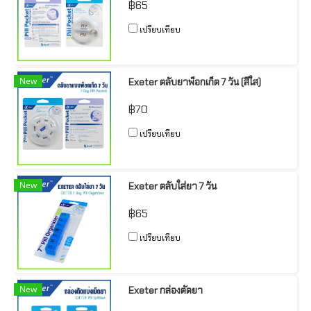
฿65
เปรียบเทียบ
New
Exeter ตลับยาพ็อกเก็ต 7 วัน (สีใส)
฿70
เปรียบเทียบ
New
Exeter ตลับใส่ยา 7 วัน
฿65
เปรียบเทียบ
New
Exeter กล่องตัดยา