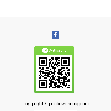
@nthailand
Copy right by makewebeasy.com