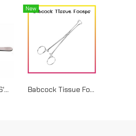
New
Semken Forceps 6'' ตรง ยี่ห้อ Mira
Babcock Tissue Forceps Survet