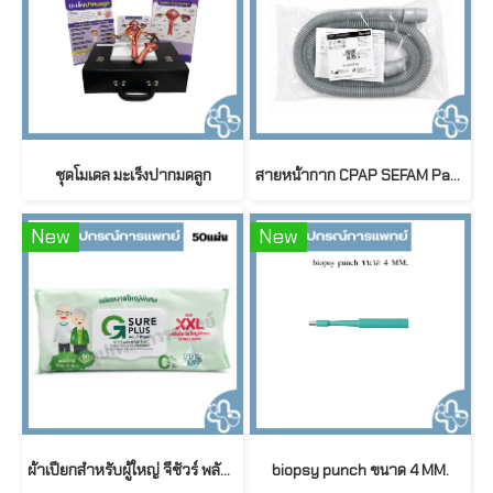
ชุดโมเดล มะเร็งปากมดลูก
สายหน้ากาก CPAP SEFAM Patient Circuit 1.83 M / Diameter 19 mm
New
New
ผ้าเปียกสำหรับผู้ใหญ่ จีชัวร์ พลัส สูตรอ่อนโยนพิเศษ ขนาดใหญ่พิเศษ G sure Plus Adult Wet Wipes (50 ชิ้น/ห่อ)
biopsy punch ขนาด 4 MM.