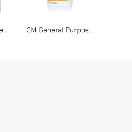
3M™ Comply™ SteriGage™ Steam Chemical Integrator รุ่น 1243A ( 500 ชิ้น/แพ็ค)
3M General Purpose Cleaner ผลิตภัณฑ์ทำความสะอาดอเนกประสงค์ 3.8 ลิตร