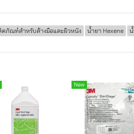
ิตภัณท์สำหรับล้างมือและผิวหนัง
น้ำยา Hexene
น
New