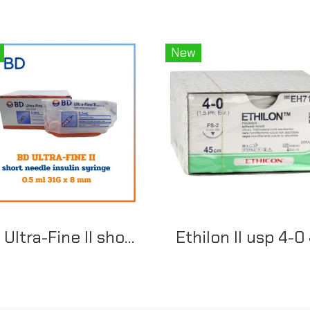
New
BD Ultra-Fine II short needle Insulin syringe 0.5ml 31G x 8mm