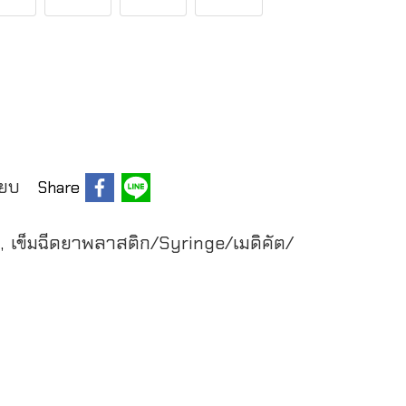
ียบ
Share
์
เข็มฉีดยาพลาสติก/Syringe/เมดิคัต/
,