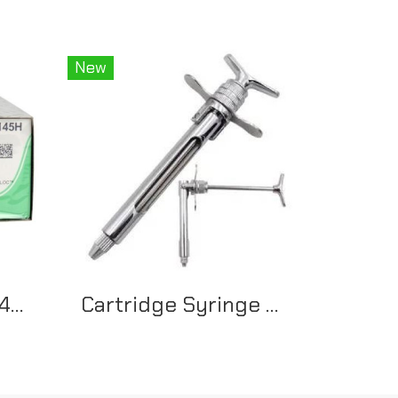
New
Ethilon II usp 4-0 45cm FS-2 black EH7145H (36ชิ้น/กล่อง)
Cartridge Syringe ขนาด 1.8ML (G.) ธรรมดาหักได้ แบบหางปลา