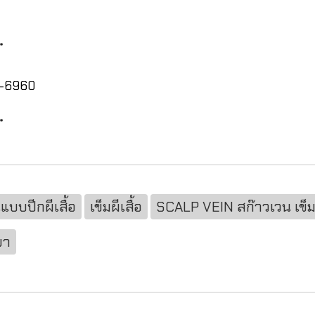
*
3-6960
*
แบบปีกผีเสื้อ
เข็มผีเสื้อ
SCALP VEIN สก๊าวเวน เข็มผีเ
ยา