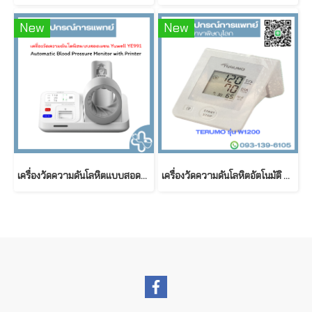
New
New
เครื่องวัดความดันโลหิตแบบสอดแขน Yuwell YE991 | Automatic Blood Pressure Monitor with Printer
เครื่องวัดความดันโลหิตอัตโนมัติ ยี่ห้อ TERUMO รุ่น W1200