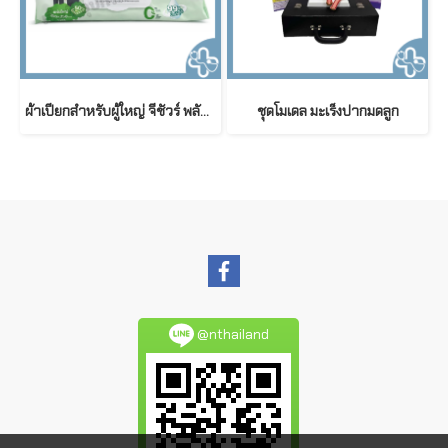
ผ้าเปียกสำหรับผู้ใหญ่ จีชัวร์ พลัส สูตรอ่อนโยนพิเศษ ขนาดใหญ่พิเศษ G sure Plus Adult Wet Wipes (50 ชิ้น/ห่อ)
ชุดโมเดล มะเร็งปากมดลูก
@nthailand