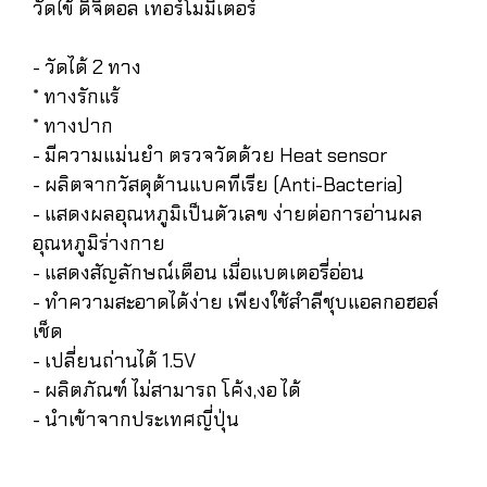
วัดไข้ ดิจิตอล เทอร์โมมิเตอร์
- วัดได้ 2 ทาง
* ทางรักแร้
* ทางปาก
- มีความแม่นยำ ตรวจวัดด้วย Heat sensor
- ผลิตจากวัสดุต้านแบคทีเรีย (Anti-Bacteria)
- แสดงผลอุณหภูมิเป็นตัวเลข ง่ายต่อการอ่านผล
อุณหภูมิร่างกาย
- แสดงสัญลักษณ์เตือน เมื่อแบตเตอรี่อ่อน
- ทำความสะอาดได้ง่าย เพียงใช้สำลีชุบแอลกอฮอล์
เช็ด
- เปลี่ยนถ่านได้ 1.5V
- ผลิตภัณฑ์ ไม่สามารถ โค้ง,งอ ได้
- นำเข้าจากประเทศญี่ปุ่น