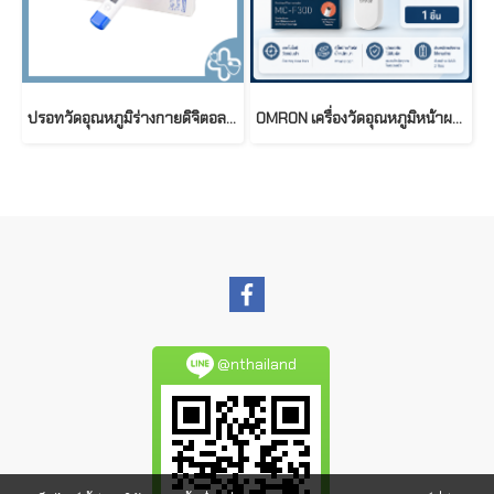
ปรอทวัดอุณหภูมิร่างกายดิจิตอล รุ่น DT007
OMRON เครื่องวัดอุณหภูมิหน้าผาก รุ่น MC-F300 ( Forehead Thermometer )
@nthailand