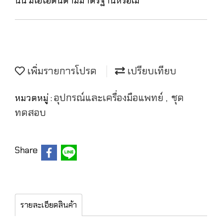
นั้น มีไอโอดีนตามมาตรฐานหรือไม่
เพิ่มรายการโปรด
เปรียบเทียบ
อุปกรณ์และเครื่องมือแพทย์
ชุด
หมวดหมู่ :
,
ทดสอบ
Share
รายละเอียดสินค้า