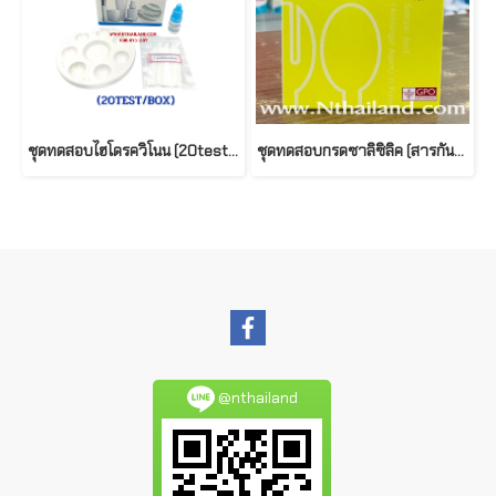
ชุดทดสอบไฮโดรควิโนน (20test/box)
ชุดทดสอบกรดซาลิซิลิค (สารกันรา) ในอาหาร
@nthailand