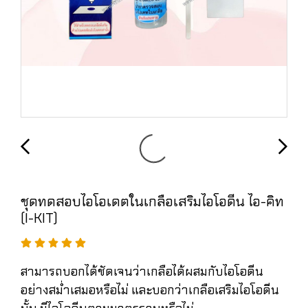
ชุดทดสอบไอโอเดตในเกลือเสริมไอโอดีน ไอ-คิท
(I-KIT)
สามารถบอกได้ชัดเจนว่าเกลือได้ผสมกับไอโอดีน
อย่างสม่ำเสมอหรือไม่ และบอกว่าเกลือเสริมไอโอดีน