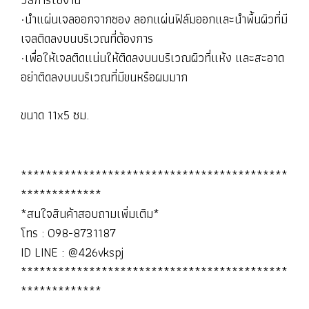
·นำแผ่นเจลออกจากซอง ลอกแผ่นฟิล์มออกและนำพื้นผิวที่มี
เจลติดลงบนบริเวณที่ต้องการ
·เพื่อให้เจลติดแน่นให้ติดลงบนบริเวณผิวที่แห้ง และสะอาด
อย่าติดลงบนบริเวณที่มีขนหรือผมมาก
ขนาด 11x5 ซม.
*******************************************
*************
*สนใจสินค้าสอบถามเพิ่มเติม*
โทร : 098-8731187
ID LINE : @426vkspj
*******************************************
*************