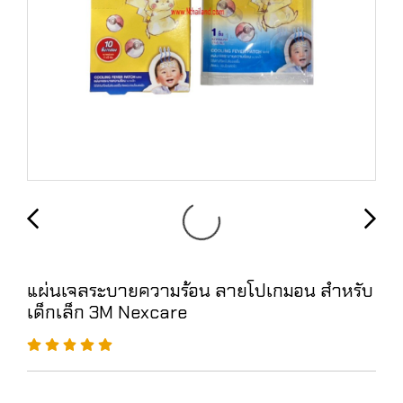
แผ่นเจลระบายความร้อน ลายโปเกมอน สำหรับ
เด็กเล็ก 3M Nexcare