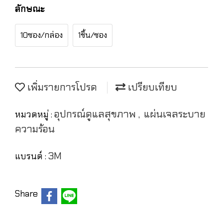
ลักษณะ
10ซอง/กล่อง
1ชิ้น/ซอง
เพิ่มรายการโปรด
เปรียบเทียบ
อุปกรณ์ดูแลสุขภาพ
แผ่นเจลระบาย
หมวดหมู่ :
,
ความร้อน
3M
แบรนด์ :
Share