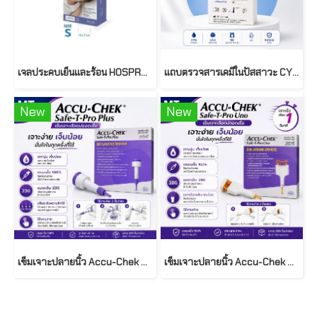
เจลประคบเย็นและร้อน HOSPRO Cold Hot Pack รุ่น H-CHP181 ( S , M )
แถบตรวจสารเคมีในปัสสาวะ CYBOW 4GP (100 แถบ/กล่อง) | Made in Korea
New
New
เข็มเจาะปลายนิ้ว Accu-Chek Safe-T-Pro Plus 200 ชิ้น ปรับความลึกได้ 3 ระดับ ( Single-Use Safety Lancets )
เข็มเจาะปลายนิ้ว Accu-Chek Safe-T-Pro UNO 200 ชิ้น ( Single-Use Safety Lancets )