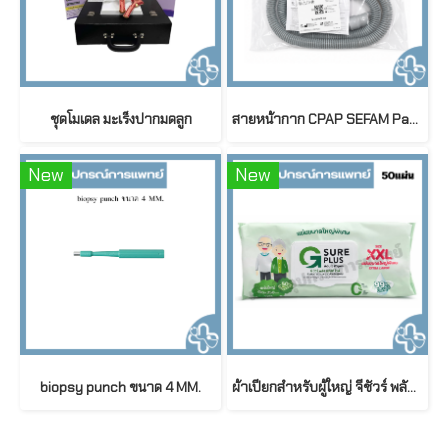
ชุดโมเดล มะเร็งปากมดลูก
สายหน้ากาก CPAP SEFAM Patient Circuit 1.83 M / Diameter 19 mm
New
New
biopsy punch ขนาด 4 MM.
ผ้าเปียกสำหรับผู้ใหญ่ จีชัวร์ พลัส สูตรอ่อนโยนพิเศษ ขนาดใหญ่พิเศษ G sure Plus Adult Wet Wipes (50 ชิ้น/ห่อ)