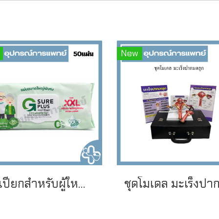
New
ผ้าเปียกสำหรับผู้ใหญ่ จีชัวร์ พลัส สูตรอ่อนโยนพิเศษ ขนาดใหญ่พิเศษ G sure Plus Adult Wet Wipes (50 ชิ้น/ห่อ)