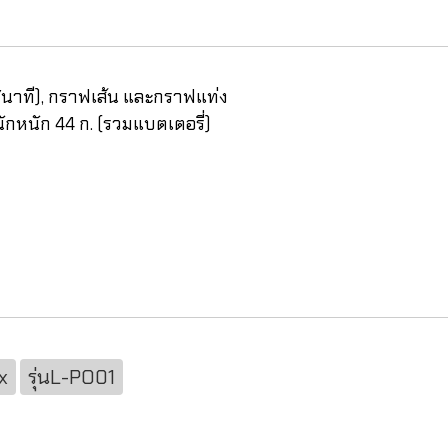
ง/นาที), กราฟเส้น และกราฟแท่ง
นักหนัก 44 ก. (รวมแบตเตอรี่)
x
รุ่นL-PO01