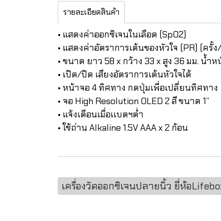
รายละเอียดสินค้า
• แสดงค่าออกซิเจนในเลือด (SpO2)
• แสดงค่าอัตราการเต้นของหัวใจ (PR) (ครั้
• ขนาด ยาว 58 x กว้าง 33 x สูง 36 มม. น้ำห
• เปิด/ปิด เสียงอัตราการเต้นหัวใจได้
• หน้าจอ 4 ทิศทาง กดปุ่มเพื่อเปลี่ยนทิศทาง
• จอ High Resolution OLED 2 สี ขนาด 1”
• แจ้งเตือนเมื่อเเบตฯต่ำ
• ใช้ถ่าน Alkaline 1.5V AAA x 2 ก้อน
เครื่องวัดออกซิเจนปลายนิ้ว ยี่ห้อLifebo