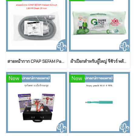
สายหน้ากาก CPAP SEFAM Patient Circuit 1.83 M / Diameter 19 mm
ผ้าเปียกสำหรับผู้ใหญ่ จีชัวร์ พลัส สูตรอ่อนโยนพิเศษ ขนาดใหญ่พิเศษ G sure Plus Adult Wet Wipes (50 ชิ้น/ห่อ)
New
New