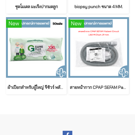
ชุดโมเดล มะเร็งปากมดลูก
biopsy punch ขนาด 4 MM.
New
New
ผ้าเปียกสำหรับผู้ใหญ่ จีชัวร์ พลัส สูตรอ่อนโยนพิเศษ ขนาดใหญ่พิเศษ G sure Plus Adult Wet Wipes (50 ชิ้น/ห่อ)
สายหน้ากาก CPAP SEFAM Patient Circuit 1.83 M / Diameter 19 mm