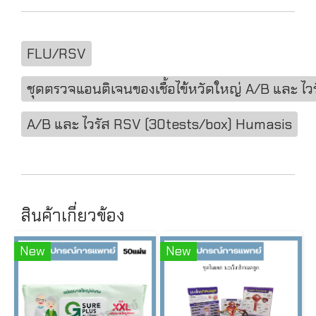
FLU/RSV
ชุดตรวจแอนติเจนของเชื้อไข้หวัดใหญ่ A/B และ ไ
A/B และ ไวรัส RSV (30tests/box) Humasis
สินค้าเกี่ยวข้อง
New
New