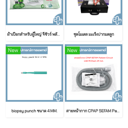
ผ้าเปียกสำหรับผู้ใหญ่ จีชัวร์ พลัส สูตรอ่อนโยนพิเศษ ขนาดใหญ่พิเศษ G sure Plus Adult Wet Wipes (50 ชิ้น/ห่อ)
ชุดโมเดล มะเร็งปากมดลูก
New
New
biopsy punch ขนาด 4 MM.
สายหน้ากาก CPAP SEFAM Patient Circuit 1.83 M / Diameter 19 mm