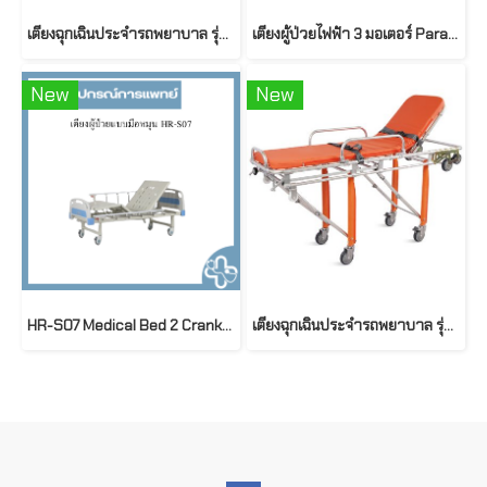
เตียงฉุกเฉินประจำรถพยาบาล รุ่น SKB039(E) ยี่ห้อ SAIKANG
เตียงผู้ป่วยไฟฟ้า 3 มอเตอร์ Paramout Bed รุ่น A5 Series ( Electric Hospital Bed ) รองรับน้ำหนักได้สูงสุด 230 กก.
New
New
HR-S07 Medical Bed 2 Cranks | เตียงผู้ป่วยมือหมุน 2 ไกร์ รุ่น HR-S07 พร้อมที่นอน 4 ตอน
เตียงฉุกเฉินประจำรถพยาบาล รุ่น SKB039(D) ยี่ห้อ SAIKANG