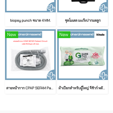
biopsy punch ขนาด 4 MM.
ชุดโมเดล มะเร็งปากมดลูก
New
New
สายหน้ากาก CPAP SEFAM Patient Circuit 1.83 M / Diameter 19 mm
ผ้าเปียกสำหรับผู้ใหญ่ จีชัวร์ พลัส สูตรอ่อนโยนพิเศษ ขนาดใหญ่พิเศษ G sure Plus Adult Wet Wipes (50 ชิ้น/ห่อ)