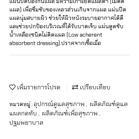
แผ่นปิดป้องกันแผล มีความเกาะยึดแผลต่ำ (ไม่ติด
แผล) เพื่อซึมซับของเหลวส่วนเกินจากแผล แผ่นปิด
แผลนุ่มสบายผิว ช่วยให้ผิวหนังระบายอากาศได้ดี
และช่วยปกป้องบริเวณที่ได้รับบาดเจ็บ แผ่นดูดชับ
น้ำเหลืองชนิดไม่ติดแผล (Low acherent
absorbent dressing).ปราศจากเชื้อเมื่อ
เพิ่มรายการโปรด
เปรียบเทียบ
อุปกรณ์ดูแลสุขภาพ
ผลิตภัณฑ์ดูแล
หมวดหมู่ :
,
แผลกดทับ
ผลิตภัณฑ์เพื่อสุขภาพ
,
,
ปฐมพยาบาล