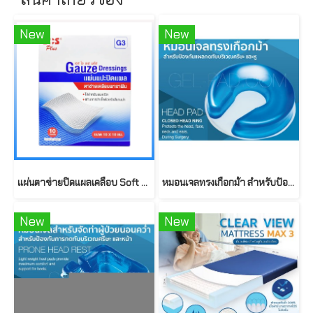
New
New
แผ่นตาข่ายปิดแผลเคลือบ Soft Paraffin ยี่ห้อ SOS Plus 10x10 cm (10ชิ้น/กล่อง)
หมอนเจลทรงเกือกม้า สำหรับป้องกันแผลกดทับบริเวณศรีษะ และหู
New
New