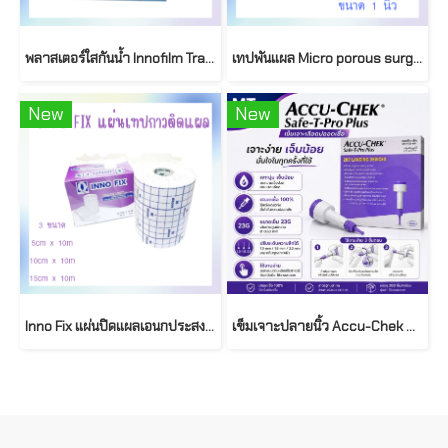
พลาสเตอร์ใสกันน้ำ Innofilm Transparent Dressing (100ชิ้น/กล่อง)
เทปพันแผล Micro porous surgical tape (WHITE - PORE) ชนิดเยื่อกระดาษ (12ม้วน/กล่อง)
New
New
Inno Fix แผ่นปิดแผลเอนกประสงค์ แผ่นเทปกาวติดแผล
เข็มเจาะปลายนิ้ว Accu-Chek Safe-T-Pro Plus 200 ชิ้น ปรับความลึกได้ 3 ระดับ ( Single-Use Safety Lancets )