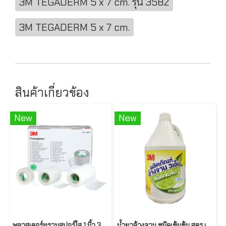
3M TEGADERM 5 x 7 cm. รุ่น 3582
3M TEGADERM 5 x 7 cm.
สินค้าเกี่ยวข้อง
New
New
พลาสเตอร์ทรานสปอร์ใส 1 นิ้ว 3M 1527-1 (12ม้วน/กล่อง)
น้ำยาล้างจาน ชนิดเข้มข้น สูตร เลมอน คลีนพลัส ขนาด 3.8 ลิตร ยี่ห้อ 3M