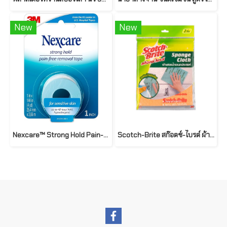
New
New
Nexcare™ Strong Hold Pain-Free Removal Tape 1 in x 4 yd สำหรับผิวบอบบาง
Scotch-Brite สก๊อตช์-ไบรต์ ผ้าฟองน้ำอเนกประสงค์ 2 ชิ้น ยี่ห้อ 3M