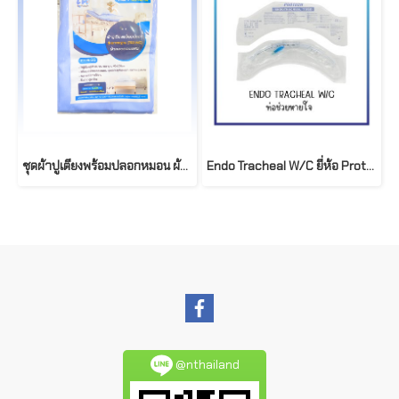
ชุดผ้าปูเตียงพร้อมปลอกหมอน ผ้าผสมคอตตอน T02-NC รุ่นมาตราฐาน 90x200cm
Endo Tracheal W/C ยี่ห้อ Protech
@nthailand