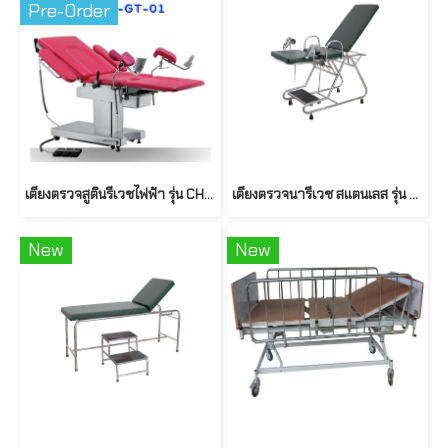
Pre-Order
เตียงตรวจสูตินรีเวชไฟฟ้า รุ่น CH-GT-01
เตียงตรวจนารีเวช สแตนเลส รุ่น PP028
New
New