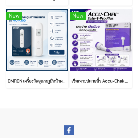
New
New
OMRON เครื่องวัดอุณหภูมิหน้าผาก รุ่น MC-F300 ( Forehead Thermometer )
เข็มเจาะปลายนิ้ว Accu-Chek Safe-T-Pro Plus 200 ชิ้น ปรับความลึกได้ 3 ระดับ ( Single-Use Safety Lancets )