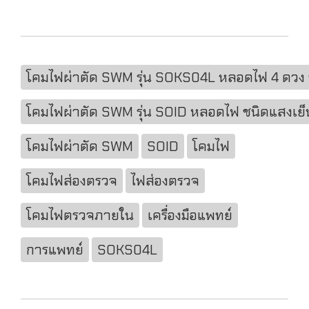
โคมไฟผ่าตัด SWM รุ่น SOKS04L หลอดไฟ 4 ดวง 
โคมไฟผ่าตัด SWM รุ่น SOID หลอดไฟ ชนิดแสงเย็
โคมไฟผ่าตัด SWM
SOID
โคมไฟ
โคมไฟส่องตรวจ
ไฟส่องตรวจ
โคมไฟตรวจภายใน
เครื่องมือแพทย์
การแพทย์
SOKS04L