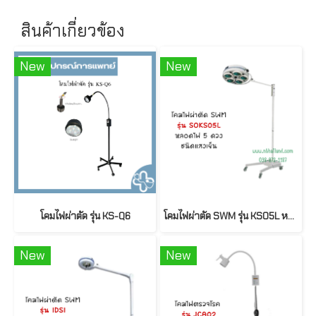
สินค้าเกี่ยวข้อง
New
New
โคมไฟผ่าตัด รุ่น KS-Q6
โคมไฟผ่าตัด SWM รุ่น KS05L หลอดไฟ 5 ดวง
New
New