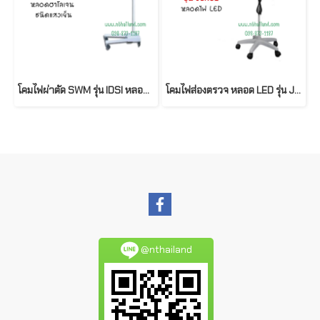
โคมไฟผ่าตัด SWM รุ่น IDSI หลอดฮาโลเจน ชนิดแสงเย็น
โคมไฟส่องตรวจ หลอด LED รุ่น JSF-JCA02
@nthailand