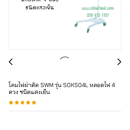
โคมไฟผ่าตัด SWM รุ่น SOKS04L หลอดไฟ 4
ดวง ชนิดแสงเย็น