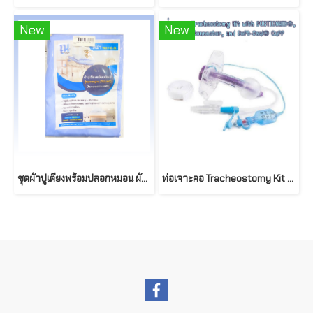
New
New
ชุดผ้าปูเตียงพร้อมปลอกหมอน ผ้าผสมคอตตอน T02-NC รุ่นมาตราฐาน 90x200cm
ท่อเจาะคอ Tracheostomy Kit with SUCTIONAID®, 15mm Connector, and Soft-Seal® Cuff