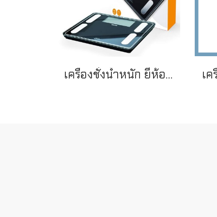
เครื่องชั่งน้ำหนัก ยี่ห้อ BEURER รุ่น BF400 สีดำ