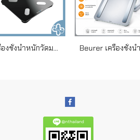
เครื่องชั่งน้ำหนักวัดมวล รุ่น B-BF101 BT
@nthailand