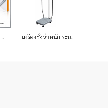
Beurer เครื่องชั่งน้ำหนักวิเคราะห์องค์ประกอบร่างกาย รุ่น BF183 Diagnostic Bathroom Scale
เครื่องชั่งน้ำหนัก ระบบดิจิตอล พร้อมวัดความสูง เเละคำนวณค่า BMI รุ่น BW-1416MH ยี่ห้อ NAGATA