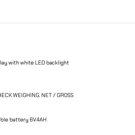
play with white LED backlight
, CHECK WEIGHING, NET / GROSS
able battery 6V.4AH