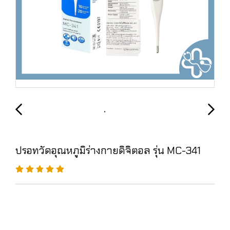
ปรอทวัดอุณหภูมิร่างกายดิจิตอล รุ่น MC-341