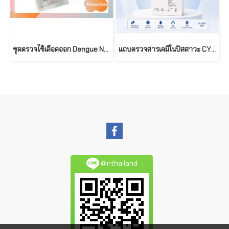
ชุดตรวจไข้เลือดออก Dengue NS1 Ag Test (25tests/box)
แถบตรวจสารเคมีในปัสสาวะ CYBOW 11 (100 แถบ/กล่อง) | Made in Korea
@nthailand