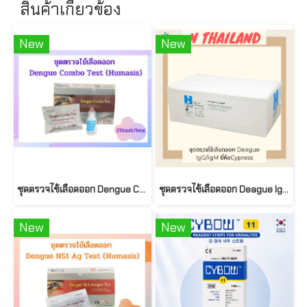
สินค้าเกี่ยวข้อง
New
New
ชุดตรวจไข้เลือดออก Dengue Combo Test (25Test/Box)
ชุดตรวจไข้เลือดออก Deague lgG/lgM ยี่ห้อCypress
New
New