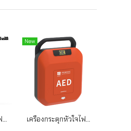
New
เครื่องกระตุกหัวใจไฟฟ้าชนิดอัตโนมัติ (AED) YUWELL รุ่น Y8
เครื่องกระตุกหัวใจไฟฟ้า ยี่ห้อ Yuwell รุ่น JIA-Yuwell8