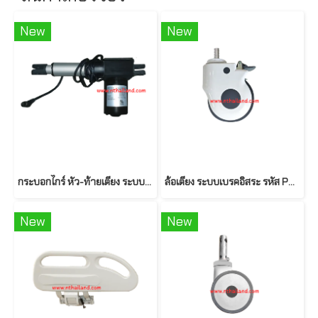
New
New
กระบอกไกร์ หัว-ท้ายเตียง ระบบไฟฟ้า (ระบบโช๊ค) รหัส PSS0024
ล้อเตียง ระบบเบรคอิสระ รหัส PSS0036
New
New