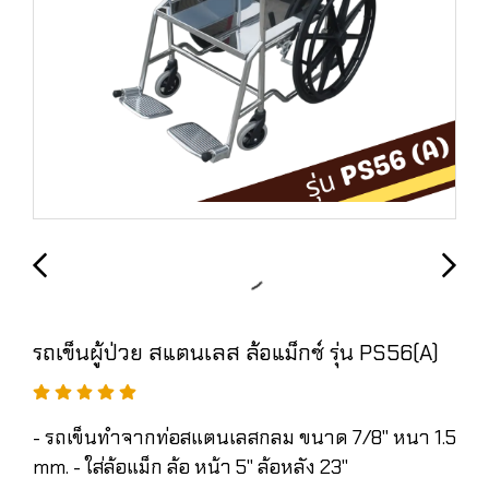
รถเข็นผู้ป่วย สแตนเลส ล้อแม็กซ์ รุ่น PS56(A)
- รถเข็นทำจากท่อสแตนเลสกลม ขนาด 7/8" หนา 1.5
mm. - ใส่ล้อแม็ก ล้อ หน้า 5" ล้อหลัง 23"