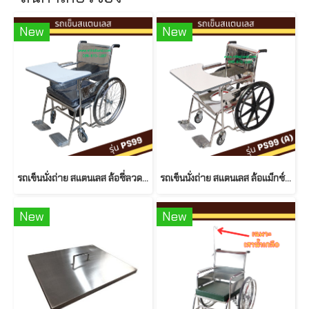
New
New
รถเข็นนั่งถ่าย สแตนเลส ล้อซี่ลวด พร้อมโต๊ะ รุ่น PS99
รถเข็นนั่งถ่าย สแตนเลส ล้อแม็กซ์ พร้อมโต๊ะ รุ่น PS99(A)
New
New