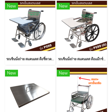
New
New
รถเข็นนั่งถ่าย สแตนเลส ล้อซี่ลวด พร้อมโต๊ะ รุ่น PS99
รถเข็นนั่งถ่าย สแตนเลส ล้อแม็กซ์ พร้อมโต๊ะ รุ่น PS99(A)
New
New