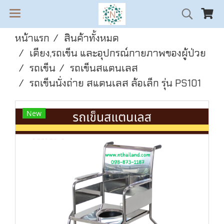
หน้าแรก
สินค้าทั้งหมด
เตียง,รถเข็น และอุปกรณ์กายภาพของผู้ป่วย
รถเข็น
รถเข็นสแตนเลส
รถเข็นนั่งถ่าย สแตนเลส ล้อเล็ก รุ่น PS101
New