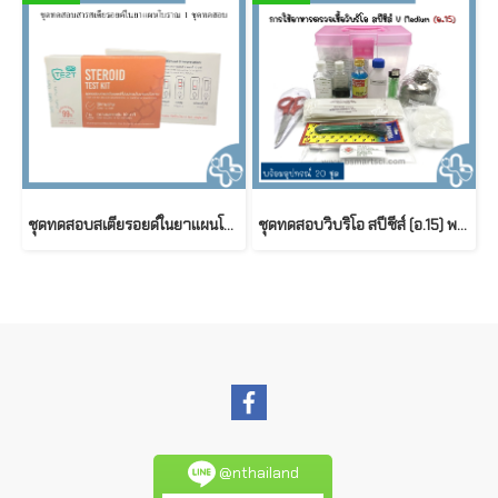
ชุดทดสอบสเตียรอยด์ในยาแผนโบราณในยาแผนโบราณ (Steroid test kit)
ชุดทดสอบวิบริโอ สปีชีส์ (อ.15) พร้อมอุปกรณ์ 20 ชุด
@nthailand