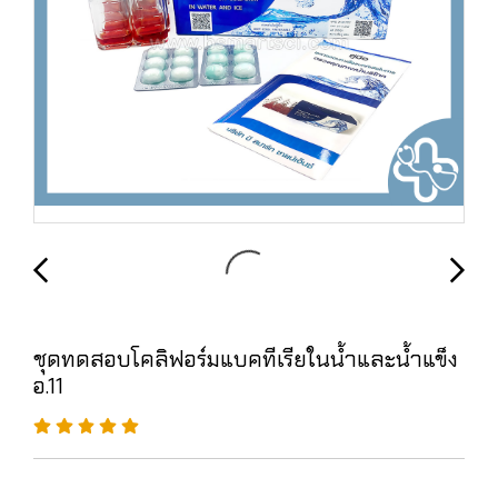
ชุดทดสอบโคลิฟอร์มแบคทีเรียในน้ำและน้ำแข็ง
อ.11