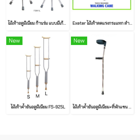
ไม้เท้าอลูมิเนียม ก้านร่ม แบบมีเก้าอี้ พับเก็บได้ รุ่น FS911L
Exeter ไม้เท้าลดแรงกระแทก สำหรับผู้ชาย(สีดำ)
New
New
ไม้เท้าค้ำยันอลูมิเนียม FS-925L
ไม้เท้าค้ำยันอลูมิเนียม+ที่พักแขน ( FS-933L )