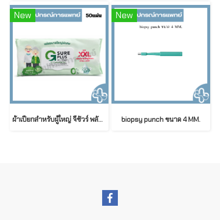
New
New
ผ้าเปียกสำหรับผู้ใหญ่ จีชัวร์ พลัส สูตรอ่อนโยนพิเศษ ขนาดใหญ่พิเศษ G sure Plus Adult Wet Wipes (50 ชิ้น/ห่อ)
biopsy punch ขนาด 4 MM.