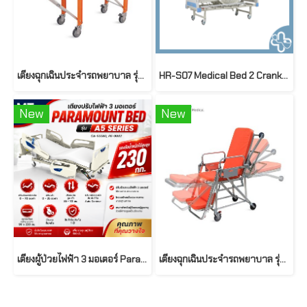
เตียงฉุกเฉินประจำรถพยาบาล รุ่น SKB039(D) ยี่ห้อ SAIKANG
HR-S07 Medical Bed 2 Cranks | เตียงผู้ป่วยมือหมุน 2 ไกร์ รุ่น HR-S07 พร้อมที่นอน 4 ตอน
New
New
เตียงผู้ป่วยไฟฟ้า 3 มอเตอร์ Paramout Bed รุ่น A5 Series ( Electric Hospital Bed ) รองรับน้ำหนักได้สูงสุด 230 กก.
เตียงฉุกเฉินประจำรถพยาบาล รุ่น SKB039(E) ยี่ห้อ SAIKANG