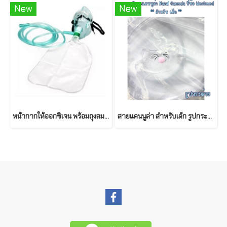
New
New
หน้ากากให้ออกซิเจน พร้อมถุงลม ใช้กับเด็ก/ผู้ใหญ่ ยี่ห้อ MFLAB
สายแคนนูล่า สำหรับเด็ก รูปกระต่าย ยี่ห้อ Westmed