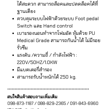
ได้สะดวก สามารถล็อคและปลดล็อคได้ที่
ฐานเตียง
ควบคุมระบบไฟฟ้าด้วยระบบ Foot pedal
Switch และ Hand control
เบาะรองนอนทำจากโฟมอัด หุ้มด้วย PU
Medical Grade สามารถกันน้ำได้ ไม่มีรอย
รั่วซึม
แรงดัน /ความถี่ / กำลังไฟฟ้า :
220V/50HZ/1.0KW
มีแบตเตอรี่สำรอง
สามารถรับน้ำหนักได้ 250 kg.
********************************************************
สนใจสินค้าสอบถามเพิ่มเติม
098-873-1187 / 088-829-2365 / 091-843-6960