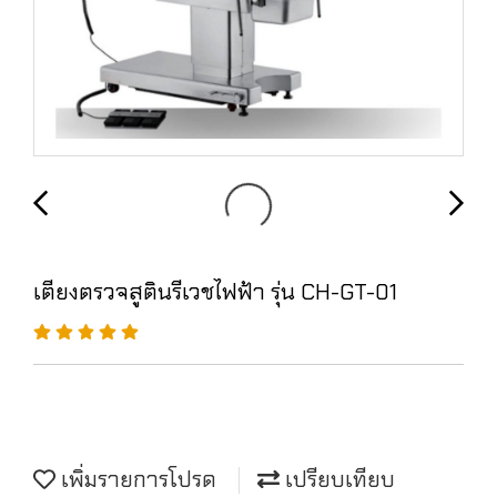
เตียงตรวจสูตินรีเวชไฟฟ้า รุ่น CH-GT-01
เพิ่มรายการโปรด
เปรียบเทียบ