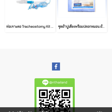
ท่อเจาะคอ Tracheostomy Kit with SUCTIONAID®, 15mm Connector, and Soft-Seal® Cuff
ชุดผ้าปูเตียงพร้อมปลอกหมอน ผ้าผสมคอตตอน T02-NC รุ่นมาตราฐาน 90x200cm
@nthailand