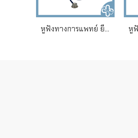
หูฟังทางการแพทย์ ยี่ห้อ SPIRIT รุ่น CK-S601P