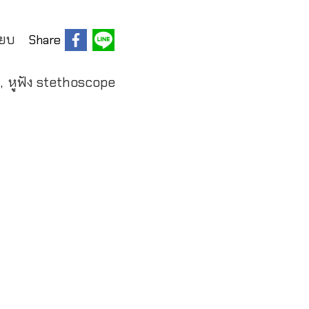
ียบ
Share
์
หูฟัง stethoscope
,