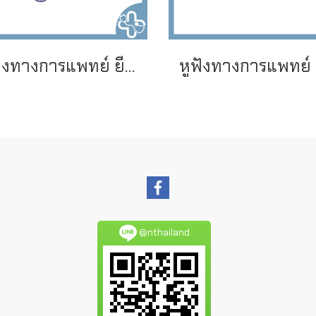
หูฟังทางการแพทย์ ยี่ห้อ SPIRIT รุ่น CK-S605P
@nthailand