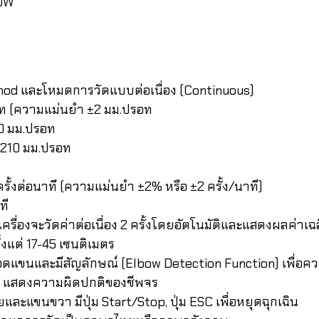
50W
hod และโหมดการวัดแบบต่อเนื่อง (Continuous)
ท (ความแม่นยำ ±2 มม.ปรอท
60 มม.ปรอท
-210 มม.ปรอท
้งต่อนาที (ความแม่นยำ ±2% หรือ ±2 ครั้ง/นาที)
ที
รื่องจะวัดค่าต่อเนื่อง 2 ครั้งโดยอัตโนมัติและแสดงผลค่าเฉล
งแต่ 17-45 เซนติเมตร
แขนและมีสัญลักษณ์ (Elbow Detection Function) เพื่อค
pt แสดงความผิดปกติของชีพจร
ละแขนขวา มีปุ่ม Start/Stop, ปุ่ม ESC เพื่อหยุดฉุกเฉิน