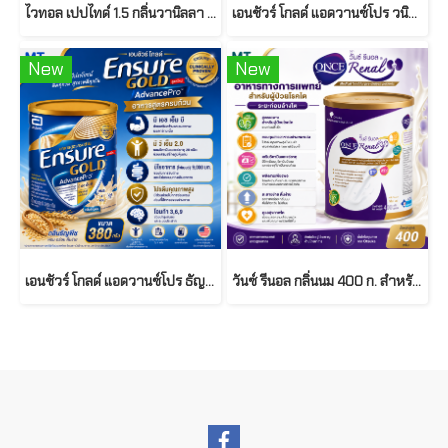
ไวทอล เปปไทด์ 1.5 กลิ่นวานิลลา ชนิดน้ำ ขนาด 200 มล. ( Vital Peptide 1.5 Vanilla RTD )
เอนชัวร์ โกลด์ แอดวานซ์โปร วนิลลา 1,600 ก. ( Ensure Gold Advance Pro Vanilla )
New
New
เอนชัวร์ โกลด์ แอดวานซ์โปร ธัญพืช 380 ก. ( Ensure Gold Advance Pro Wheat )
วันซ์ รีนอล กลิ่นนม 400 ก. สำหรับผู้ป่วยโรคไตระยะก่อนล้างไต 400 ก. ( ONCE Renal® Milk Flavor for Pre-Dialysis Patients )