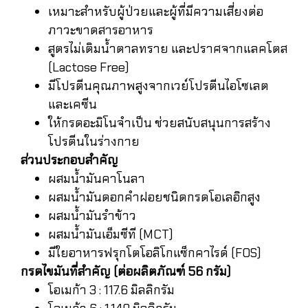
เหมาะสำหรับผู้ป่วยและผู้ที่มีความเสี่ยงต่อ
ภาวะขาดสารอาหาร
สูตรไม่เติมน้ำตาลทราย และปราศจากแลคโตส
(Lactose Free)
มีโปรตีนคุณภาพสูงจากเวย์โปรตีนไอโซเลต
และเคซีน
ให้กรดอะมิโนจำเป็น ช่วยสนับสนุนการสร้าง
โปรตีนในร่างกาย
ส่วนประกอบสำคัญ
ผสมน้ำมันคาโนลา
ผสมน้ำมันดอกคำฝอยชนิดกรดโอเลอิกสูง
ผสมน้ำมันรำข้าว
ผสมน้ำมันเอ็มซีที (MCT)
มีใยอาหารฟรุกโตโอลิโกแซ็กคาไรด์ (FOS)
กรดไขมันที่สำคัญ (ต่อผลิตภัณฑ์ 56 กรัม)
โอเมก้า 3 : 117.6 มิลลิกรัม