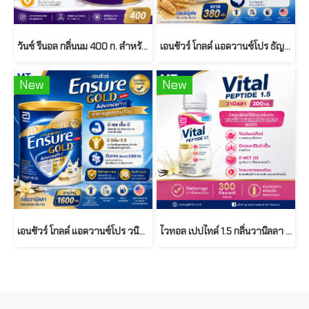
วันซ์ รีนอล กลิ่นนม 400 ก. สำหรับผู้ป่วยโรคไตระยะก่อนล้างไต 400 ก. ( ONCE Renal® Milk Flavor for Pre-Dialysis Patients )
เอนชัวร์ โกลด์ แอดวานซ์โปร ธัญพืช 380 ก. ( Ensure Gold Advance Pro Wheat )
New
New
เอนชัวร์ โกลด์ แอดวานซ์โปร วนิลลา 1,600 ก. ( Ensure Gold Advance Pro Vanilla )
ไวทอล เปปไทด์ 1.5 กลิ่นวานิลลา ชนิดน้ำ ขนาด 200 มล. ( Vital Peptide 1.5 Vanilla RTD )