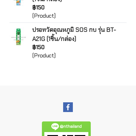
฿150
(Product)
ปรอทวัดอุณหภูมิ SOS กบ รุ่น BT-
A21G (1ชิ้น/กล่อง)
฿150
(Product)
@nthailand