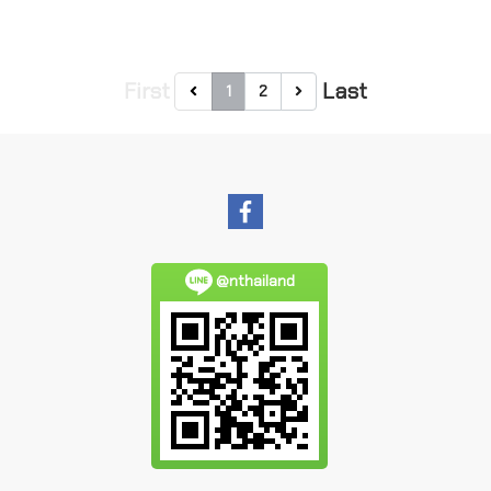
First
Last
1
2
@nthailand