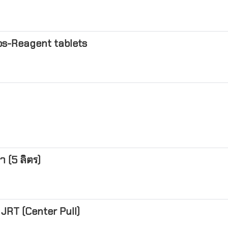
bs-Reagent tablets
า (5 ลิตร)
RT (Center Pull)