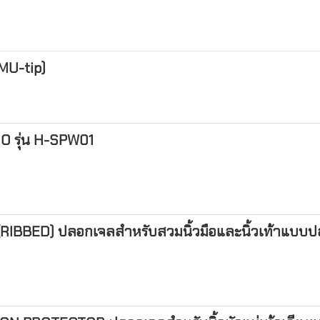
(MU-tip)
RO รุ่น H-SPW01
IBBED) ปลอกเจลสำหรับสวมนิ้วมือและนิ้วเท้าแบบป