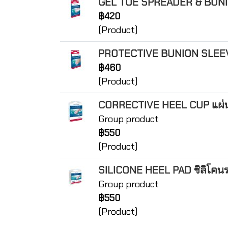
GEL TOE SPREADER & BUNION
฿420
(Product)
PROTECTIVE BUNION SLEEVE ผ
฿460
(Product)
CORRECTIVE HEEL CUP แผ่นซิ
Group product
฿550
(Product)
SILICONE HEEL PAD ซิลิโคนร
Group product
฿550
(Product)