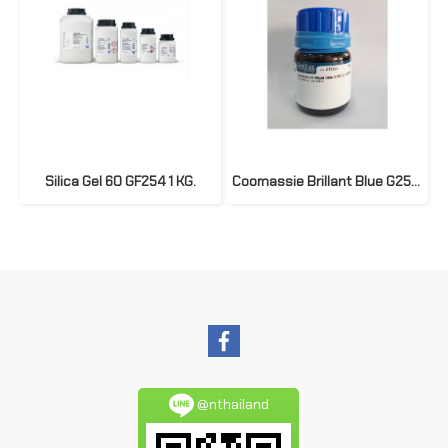
Silica Gel 60 GF254 1 KG.
Coomassie Brillant Blue G250 (C.I. 42655) ยี่ห้อ Glentham Life Sciences (UK) 25 กรัม
@nthailand