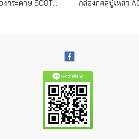
กล่องกระดาษ SCOTT Control (Center Pull) Jumbo Roll Bath Tissue Dispenser
@nthailand