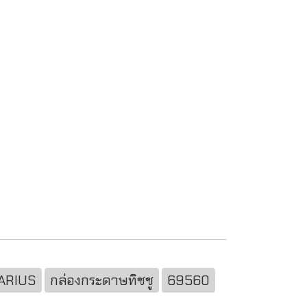
ARIUS
กล่องกระดาษทิชชู
69560