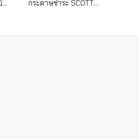
กล่องกดสบู่เหลว AQUARIUS Hand Clenser & Sanitiser Dispenser
กระดาษชำระ SCOTT Control JRT (Center Pull)